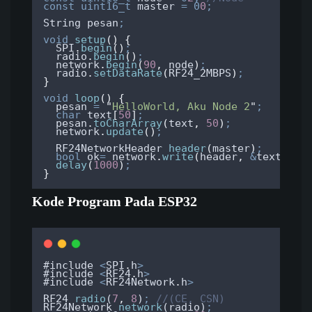
const
uint16_t
 master 
=
0
0
;
String pesan
;
void
setup
()
{
SPI
.
begin
()
;
radio
.
begin
()
;
network
.
begin
(
90
,
 node
)
;
radio
.
setDataRate
(
RF24_2MBPS
)
;
}
void
loop
()
{
  pesan 
=
"
HelloWorld, Aku Node 2
"
;
char
text
[
50
]
;
pesan
.
toCharArray
(
text
,
50
)
;
network
.
update
()
;
  RF24NetworkHeader 
header
(
master
)
;
bool
 ok
=
network
.
write
(
header
,
&
text
,
si
delay
(
1000
)
;
}
Kode Program Pada ESP32
#
include
<
SPI
.
h
>
#
include
<
RF24
.
h
>
#
include
<
RF24Network
.
h
>
RF24
radio
(
7
,
8
)
;
//(CE, CSN)
RF24Network
network
(
radio
)
;