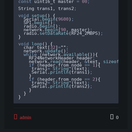
const
uint16_t
 master 
=
00
;
String
trans1
,
trans2
;
void
setup
() 
{
Serial
.
begin
(
9600
)
;
SPI
.
begin
()
;
radio
.
begin
()
;
network
.
begin
(
90
,
master
)
;
radio
.
setDataRate
(
RF24_2MBPS
)
;
}
void
loop
() 
{
char
text
[
32
]
=
""
;
network
.
update
()
;
while
 (
network
.
available
())
{
RF24NetworkHeader
header
;
network
.
read
(
header
,
&
text
,
sizeof
(
tex
if
 (
header
.
from_node
==
1
)
{
trans1
=
String
 (
text
)
;
Serial
.
println
(
trans1
)
;
}
if
 (
header
.
from_node
==
2
)
{
trans2
=
String
 (
text
)
;
Serial
.
println
(
trans2
)
;
}
}
}
admin
0