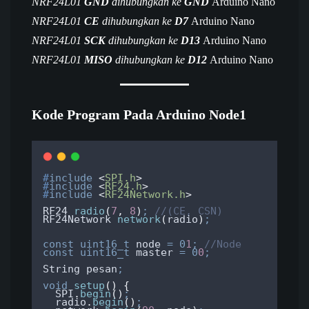
NRF24L01
GND
dihubungkan ke
GND
Arduino Nano
NRF24L01
CE
dihubungkan ke
D7
Arduino Nano
NRF24L01
SCK
dihubungkan ke
D13
Arduino Nano
NRF24L01
MISO
dihubungkan ke
D12
Arduino Nano
Kode Program Pada Arduino
Node1
#
include
<
SPI.h
>
#
include
<
RF24.h
>
#
include
<
RF24Network.h
>
RF24 
radio
(
7
,
8
)
;
 //(CE, CSN)
RF24Network 
network
(
radio
)
;
const
uint16_t
 node 
=
0
1
;
 //Node
const
uint16_t
 master 
=
0
0
;
String pesan
;
void
setup
()
{
SPI
.
begin
()
;
radio
.
begin
()
;