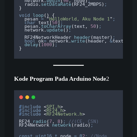
network
.
begin
(
90
,
 node
)
;
radio
.
setDataRate
(
RF24_2MBPS
)
;
}
void
loop
()
{
  pesan 
=
"
HelloWorld, Aku Node 1
"
;
char
text
[
50
]
;
pesan
.
toCharArray
(
text
,
50
)
;
network
.
update
()
;
  RF24NetworkHeader 
header
(
master
)
;
bool
 ok
=
network
.
write
(
header
,
&
text
,
si
delay
(
1000
)
;
}
Kode Program Pada Arduino
Node
2
#
include
<
SPI.h
>
#
include
<
RF24.h
>
#
include
<
RF24Network.h
>
RF24 
radio
(
7
,
8
)
;
 //(CE, CSN)
RF24Network 
network
(
radio
)
;
const
uint16_t
 node 
=
0
2
;
 //Node